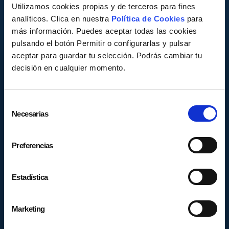
Utilizamos cookies propias y de terceros para fines
analíticos. Clica en nuestra
Política de Cookies
para
más información. Puedes aceptar todas las cookies
pulsando el botón Permitir o configurarlas y pulsar
aceptar para guardar tu selección. Podrás cambiar tu
Quiero estar en la lista de
decisión en cualquier momento.
espera
Te avisamos en cuanto haya una nueva apertura.
Selección
Expande Tu Riqueza · Próxima edición
Necesarias
de
consentimiento
Lista de espera · Acceso anticipado · Mejor precio
Preferencias
Estadística
Marketing