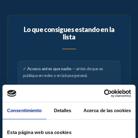
Lo que consigues estando en la
lista
✓
Acceso antes que nadie
— antes de que se
publique en redes o en la base general.
✓
Precio preferente
— el más bajo que existirá para
ese programa, solo para lista de espera.
Consentimiento
Detalles
Acerca de las cookies
✓
Tiempo para decidir
— sin urgencia artificial ni
Esta página web usa cookies
carreras de última hora.