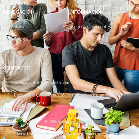
NAVEGACIÓN
INFORMACIÓN
El Instituto
Preguntas frecuentes
Metodología
Formación
CONTACTO
hola@institutoderiqueza.com
Paseo de la Castellana 216 Torre Realia · 8ª planta 28046
Madrid · España
© 2026 Instituto de Riqueza.
Aviso Legal
Términos y Condiciones
Política de Privacidad
Política de Cookies